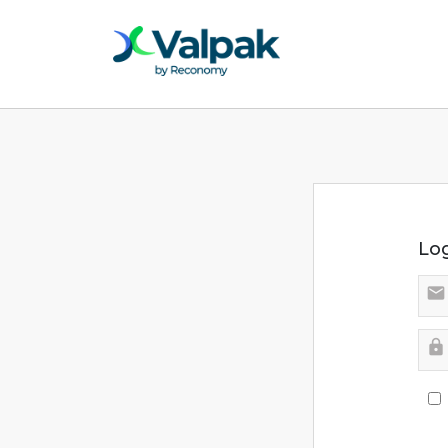
Lo

